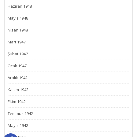
Haziran 1948
Mayıs 1948
Nisan 1948
Mart 1947
Şubat 1947
Ocak 1947
Aralık 1942
Kasım 1942
Ekim 1942
Temmuz 1942
Mayıs 1942