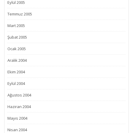
Eylül 2005
Temmuz 2005
Mart 2005
Şubat 2005
Ocak 2005
Aralık 2004
Ekim 2004
Eylül 2004
Ağustos 2004
Haziran 2004
Mayıs 2004
Nisan 2004