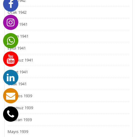
Mart 1942
Ocak 1942
Aralık 1941
Kasım 1941
Eylül 1941
Temmuz 1941
Şubat 1941
Ocak 1941
Ağustos 1939
Temmuz 1939
Haziran 1939
Mayıs 1939