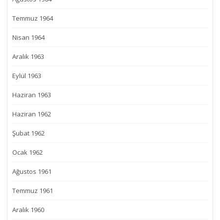
Temmuz 1964
Nisan 1964
Aralık 1963
Eylül 1963
Haziran 1963
Haziran 1962
Şubat 1962
Ocak 1962
Ağustos 1961
Temmuz 1961
Aralık 1960