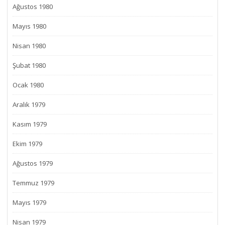
Ağustos 1980
Mayıs 1980
Nisan 1980
Şubat 1980
Ocak 1980
Aralık 1979
Kasım 1979
Ekim 1979
Ağustos 1979
Temmuz 1979
Mayıs 1979
Nisan 1979