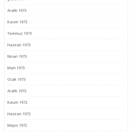
Aralık 1973
Kasım 1973
Temmuz 1973
Haziran 1973
Nisan 1973
Mart 1973
Ocak 1973
Aralık 1972
Kasım 1972
Haziran 1972
Mayıs 1972