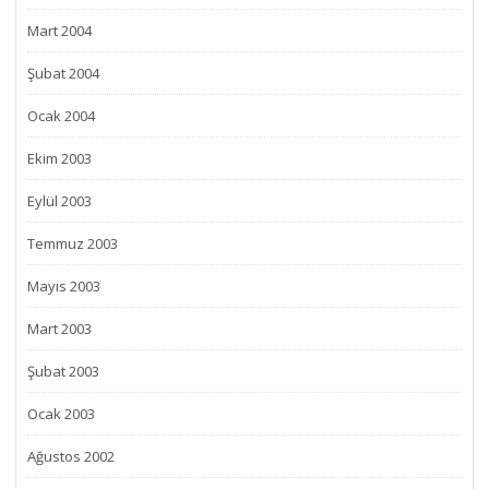
Mart 2004
Şubat 2004
Ocak 2004
Ekim 2003
Eylül 2003
Temmuz 2003
Mayıs 2003
Mart 2003
Şubat 2003
Ocak 2003
Ağustos 2002