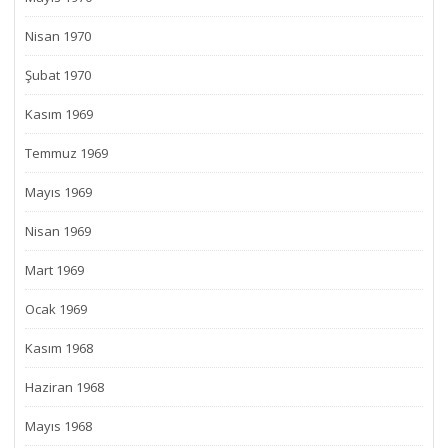
Nisan 1970
Şubat 1970
Kasım 1969
Temmuz 1969
Mayıs 1969
Nisan 1969
Mart 1969
Ocak 1969
Kasım 1968
Haziran 1968
Mayıs 1968