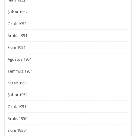
Mart 1952
Şubat 1952
Ocak 1952
Aralık 1951
Ekim 1951
Ağustos 1951
Temmuz 1951
Nisan 1951
Şubat 1951
Ocak 1951
Aralık 1950
Ekim 1950