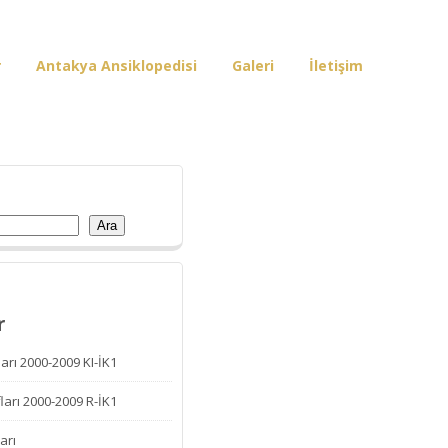
r
Antakya Ansiklopedisi
Galeri
İletişim
Ara
r
arı 2000-2009 KI-İK1
ları 2000-2009 R-İK1
arı