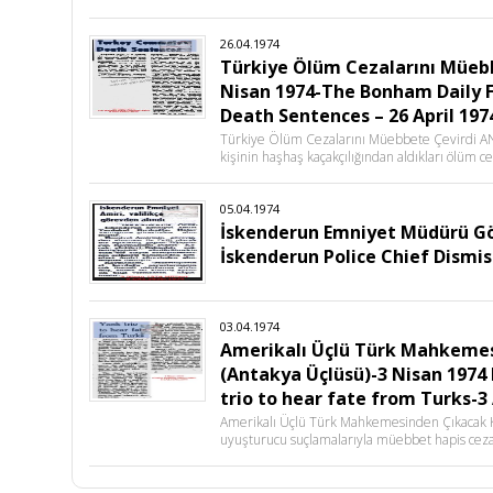
26.04.1974
Türkiye Ölüm Cezalarını Müebb
Nisan 1974-The Bonham Daily 
Death Sentences – 26 April 197
Türkiye Ölüm Cezalarını Müebbete Çevirdi A
kişinin haşhaş kaçakçılığından aldıkları ölüm c
05.04.1974
İskenderun Emniyet Müdürü Gör
İskenderun Police Chief Dismiss
03.04.1974
Amerikalı Üçlü Türk Mahkemes
(Antakya Üçlüsü)-3 Nisan 1974
trio to hear fate from Turks-3 
Amerikalı Üçlü Türk Mahkemesinden Çıkacak K
uyuşturucu suçlamalarıyla müebbet hapis ceza