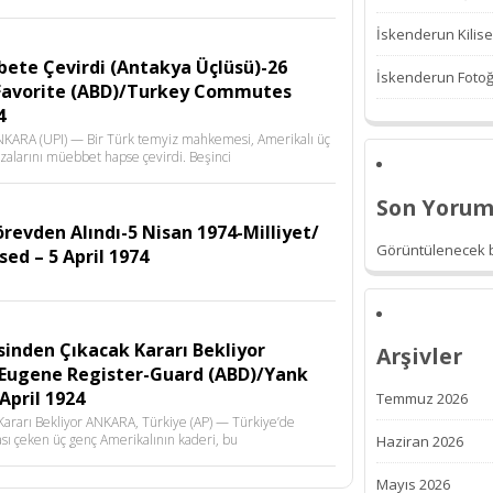
İskenderun Kilise
ete Çevirdi (Antakya Üçlüsü)-26
İskenderun Fotoğr
Favorite (ABD)/Turkey Commutes
4
NKARA (UPI) — Bir Türk temyiz mahkemesi, Amerikalı üç
ezalarını müebbet hapse çevirdi. Beşinci
Son Yorum
evden Alındı-5 Nisan 1974-Milliyet/
Görüntülenecek b
ed – 5 April 1974
inden Çıkacak Kararı Bekliyor
Arşivler
 Eugene Register-Guard (ABD)/Yank
April 1924
Temmuz 2026
ararı Bekliyor ANKARA, Türkiye (AP) — Türkiye’de
sı çeken üç genç Amerikalının kaderi, bu
Haziran 2026
Mayıs 2026