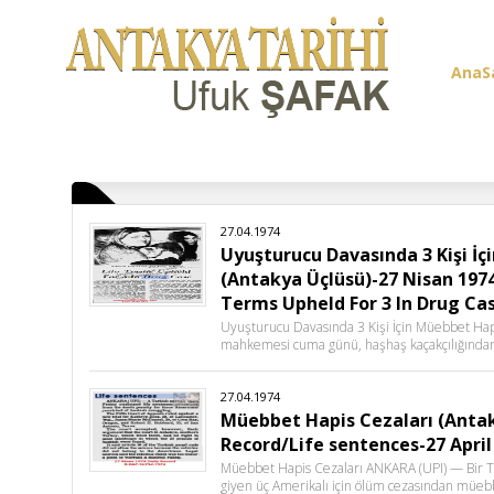
AnaS
Üye G
27.04.1974
Uyuşturucu Davasında 3 Kişi İ
(Antakya Üçlüsü)-27 Nisan 197
Terms Upheld For 3 In Drug Cas
Uyuşturucu Davasında 3 Kişi İçin Müebbet Ha
mahkemesi cuma günü, haşhaş kaçakçılığında
27.04.1974
Müebbet Hapis Cezaları (Antak
Record/Life sentences-27 April
Müebbet Hapis Cezaları ANKARA (UPI) — Bir T
giyen üç Amerikalı için ölüm cezasından müebb