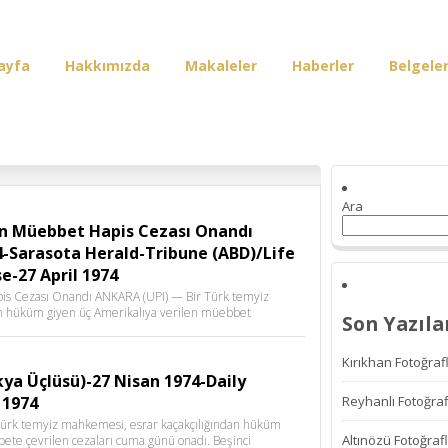
ayfa
Hakkımızda
Makaleler
Haberler
Belgele
irişi
Ara
çin Müebbet Hapis Cezası Onandı
4-Sarasota Herald-Tribune (ABD)/Life
e-27 April 1974
pis Cezası Onandı ANKARA (UPI) — Bir Türk temyiz
n hüküm giyen üç Amerikalıya verilen müebbet
Son Yazıla
Kırıkhan Fotoğrafl
ya Üçlüsü)-27 Nisan 1974-Daily
 1974
Reyhanlı Fotoğraf
ürk temyiz mahkemesi, esrar kaçakçılığından hüküm
Altınözü Fotoğrafl
ete çevrilen cezaları cuma günü onadı. Beşinci