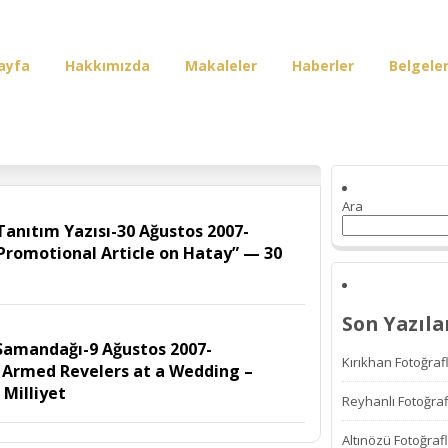
ayfa
Hakkımızda
Makaleler
Haberler
Belgele
irişi
Ara
anıtım Yazısı-30 Ağustos 2007-
 Promotional Article on Hatay” — 30
Son Yazıla
amandağı-9 Ağustos 2007-
Kırıkhan Fotoğrafl
by Armed Revelers at a Wedding –
Milliyet
Reyhanlı Fotoğraf
Altınözü Fotoğrafl