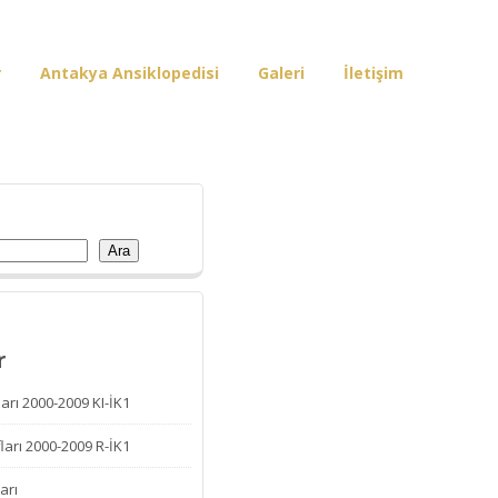
r
Antakya Ansiklopedisi
Galeri
İletişim
Ara
r
arı 2000-2009 KI-İK1
ları 2000-2009 R-İK1
arı