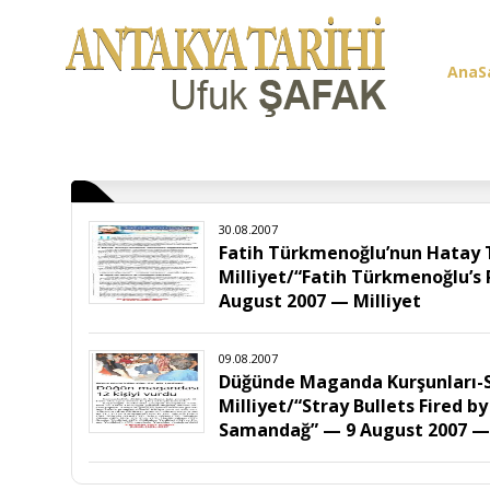
AnaS
Üye G
30.08.2007
Fatih Türkmenoğlu’nun Hatay T
Milliyet/“Fatih Türkmenoğlu’s
August 2007 — Milliyet
09.08.2007
Düğünde Maganda Kurşunları-S
Milliyet/“Stray Bullets Fired 
Samandağ” — 9 August 2007 — 