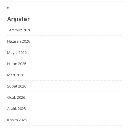
Arşivler
Temmuz 2026
Haziran 2026
Mayıs 2026
Nisan 2026
Mart 2026
Şubat 2026
Ocak 2026
Aralık 2025
Kasım 2025