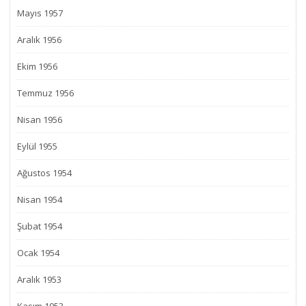
Mayıs 1957
Aralık 1956
Ekim 1956
Temmuz 1956
Nisan 1956
Eylül 1955
Ağustos 1954
Nisan 1954
Şubat 1954
Ocak 1954
Aralık 1953