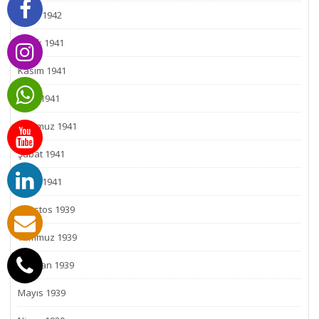
Ocak 1942
Aralık 1941
Kasım 1941
Eylül 1941
Temmuz 1941
Şubat 1941
Ocak 1941
Ağustos 1939
Temmuz 1939
Haziran 1939
Mayıs 1939