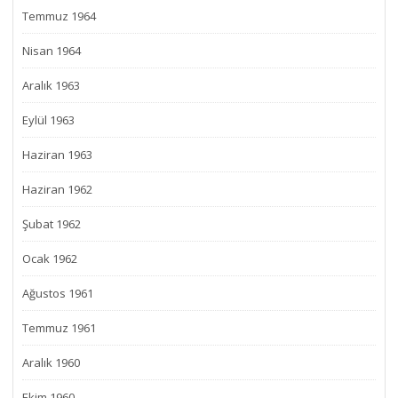
Temmuz 1964
Nisan 1964
Aralık 1963
Eylül 1963
Haziran 1963
Haziran 1962
Şubat 1962
Ocak 1962
Ağustos 1961
Temmuz 1961
Aralık 1960
Ekim 1960