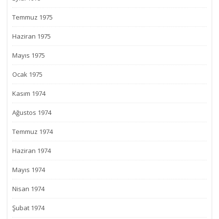
Temmuz 1975
Haziran 1975
Mayıs 1975
Ocak 1975
Kasım 1974
Ağustos 1974
Temmuz 1974
Haziran 1974
Mayıs 1974
Nisan 1974
Şubat 1974