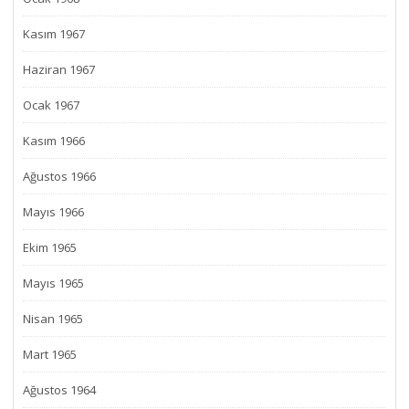
Kasım 1967
Haziran 1967
Ocak 1967
Kasım 1966
Ağustos 1966
Mayıs 1966
Ekim 1965
Mayıs 1965
Nisan 1965
Mart 1965
Ağustos 1964