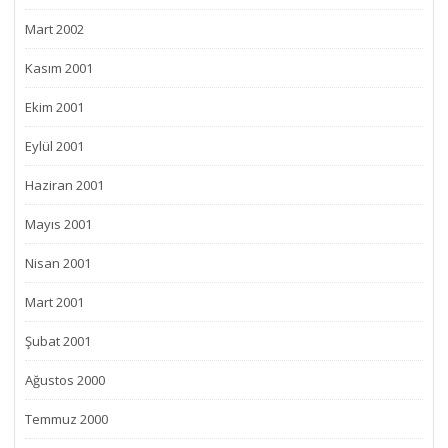
Mart 2002
Kasım 2001
Ekim 2001
Eylül 2001
Haziran 2001
Mayıs 2001
Nisan 2001
Mart 2001
Şubat 2001
Ağustos 2000
Temmuz 2000