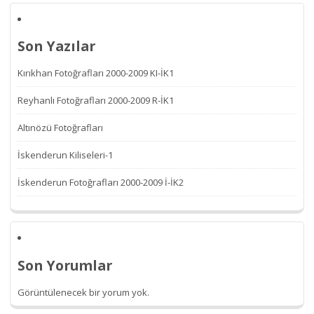
Son Yazılar
Kırıkhan Fotoğrafları 2000-2009 KI-İK1
Reyhanlı Fotoğrafları 2000-2009 R-İK1
Altınözü Fotoğrafları
İskenderun Kiliseleri-1
İskenderun Fotoğrafları 2000-2009 İ-İK2
Son Yorumlar
Görüntülenecek bir yorum yok.