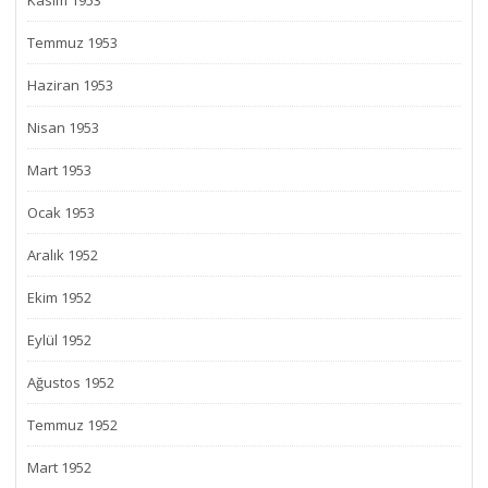
Kasım 1953
Temmuz 1953
Haziran 1953
Nisan 1953
Mart 1953
Ocak 1953
Aralık 1952
Ekim 1952
Eylül 1952
Ağustos 1952
Temmuz 1952
Mart 1952