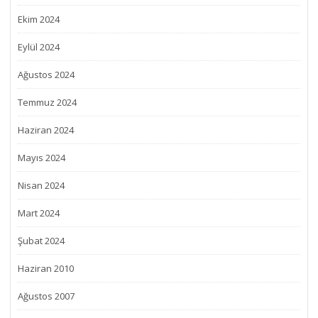
Ekim 2024
Eylül 2024
Ağustos 2024
Temmuz 2024
Haziran 2024
Mayıs 2024
Nisan 2024
Mart 2024
Şubat 2024
Haziran 2010
Ağustos 2007