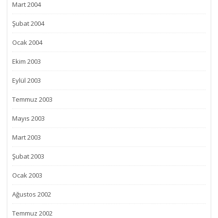
Mart 2004
Şubat 2004
Ocak 2004
Ekim 2003
Eylül 2003
Temmuz 2003
Mayıs 2003
Mart 2003
Şubat 2003
Ocak 2003
Ağustos 2002
Temmuz 2002