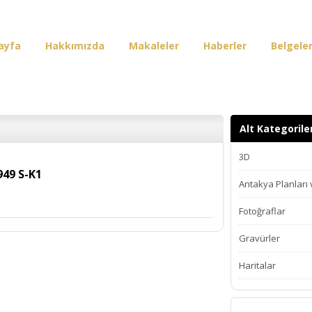
ayfa
Hakkımızda
Makaleler
Haberler
Belgele
irişi
Alt Kategorile
3D
949 S-K1
Antakya Planları
Fotoğraflar
Gravürler
Haritalar