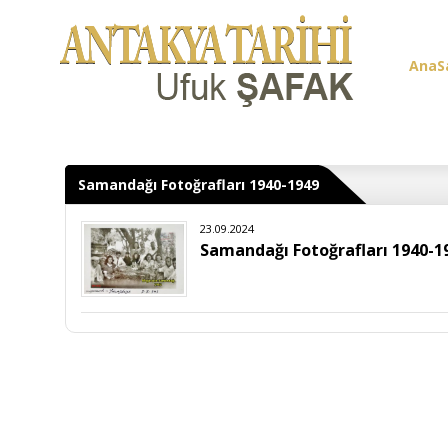
AnaS
Üye G
Samandağı Fotoğrafları 1940-1949
23.09.2024
Samandağı Fotoğrafları 1940-1