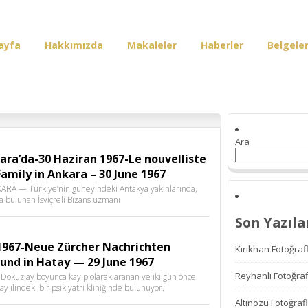
ayfa
Hakkımızda
Makaleler
Haberler
Belgele
irişi
Ara
kara’da-30 Haziran 1967-Le nouvelliste
Family in Ankara – 30 June 1967
NKARA — Türkiye’nin güneyindeki Antakya yakınlarında,
ra bulunan İsviçreli Bizans uzmanı
Son Yazıla
1967-Neue Zürcher Nachrichten
Kırıkhan Fotoğrafl
ound in Hatay — 29 June 1967
Reyhanlı Fotoğraf
) Dokuz ay boyunca kayıp olarak aranan ve iki gün önce
 ilindeki bir psikiyatri kliniğinde bulunuyor.
Altınözü Fotoğrafl