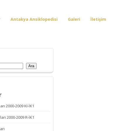
r
Antakya Ansiklopedisi
Galeri
İletişim
Ara
r
arı 2000-2009 KI-İK1
ları 2000-2009 R-İK1
arı