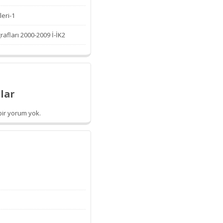
leri-1
afları 2000-2009 İ-İK2
lar
ir yorum yok.