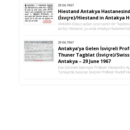
29.06.1967
Hiestand Antakya Hastanesinde
(İsvçre)/Hiestand in Antakya Ho
ANKARA Dokuz aydan uzun süren bir “kayboluşu
tarihçi Hiestand, şu anda Antakya Hastanesi’
29.06.1967
Antakya’ya Gelen İsviçreli Pro
Thuner Tagblat (İsviçre)/Swiss
Antakya – 29 June 1967
Eve Dönmek İstemiyor Profesör Hiestand’ın Açı
Türkiye’de bulunan İsviçreli Profesör Rudolf 