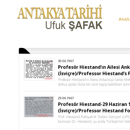
AnaS
Üye G
30.06.1967
Profesör Hiestand’ın Ailesi An
(İsviçre)/Professor Hiestand’s 
Profesör Hiestand’ın Ailesi Ankara’ya Geldi A
dokuz aydan fazla bir süre kayıp kaldıktan son
29.06.1967
Profesör Hiestand-29 Haziran 
(İsviçre)/Professor Hiestand F
Prof. Hiestand Psikiyatrik Tedavi Görüyor (UPI
bulunan Dr. Hiestand, şu anda Türkiye’nin Hatay