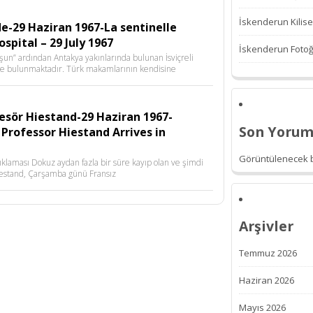
İskenderun Kilise
-29 Haziran 1967-La sentinelle
spital – 29 July 1967
İskenderun Fotoğr
n” ardından Antakya yakınlarında bulunan İsviçreli
nde bulunmaktadır. Türk makamlarının kendisine
fesör Hiestand-29 Haziran 1967-
Son Yorum
 Professor Hiestand Arrives in
Görüntülenecek b
klaması Dokuz aydan fazla bir süre kayıp olan ve şimdi
Hiestand, Çarşamba günü Fransız
Arşivler
Temmuz 2026
Haziran 2026
Mayıs 2026