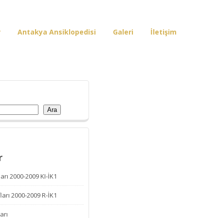
r
Antakya Ansiklopedisi
Galeri
İletişim
Ara
r
arı 2000-2009 KI-İK1
ları 2000-2009 R-İK1
arı