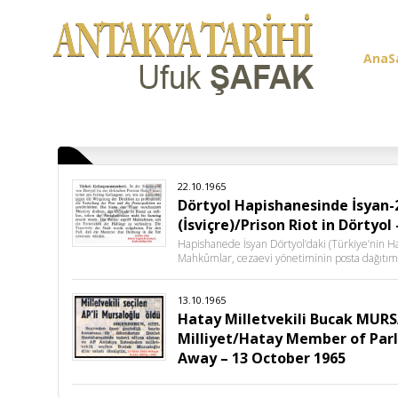
AnaS
Üye G
22.10.1965
Dörtyol Hapishanesinde İsyan
(İsviçre)/Prison Riot in Dörtyo
Hapishanede İsyan Dörtyol’daki (Türkiye’nin 
Mahkûmlar, cezaevi yönetiminin posta dağıtımı
13.10.1965
Hatay Milletvekili Bucak MURS
Milliyet/Hatay Member of Par
Away – 13 October 1965