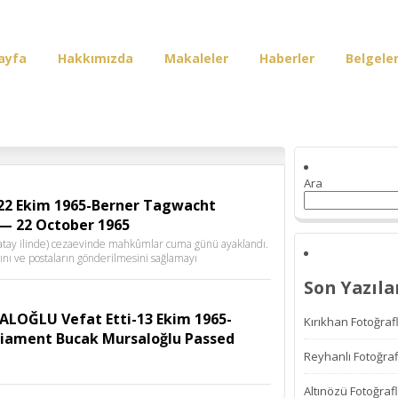
ayfa
Hakkımızda
Makaleler
Haberler
Belgele
irişi
Ara
-22 Ekim 1965-Berner Tagwacht
l — 22 October 1965
Hatay ilinde) cezaevinde mahkûmlar cuma günü ayaklandı.
nı ve postaların gönderilmesini sağlamayı
Son Yazıla
ALOĞLU Vefat Etti-13 Ekim 1965-
Kırıkhan Fotoğrafl
liament Bucak Mursaloğlu Passed
Reyhanlı Fotoğraf
Altınözü Fotoğrafl