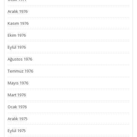
Aralık 1976
Kasım 1976
Ekim 1976
Eylül 1976
Ağustos 1976
Temmuz 1976
Mayıs 1976
Mart 1976
Ocak 1976
Aralık 1975
Eylül 1975