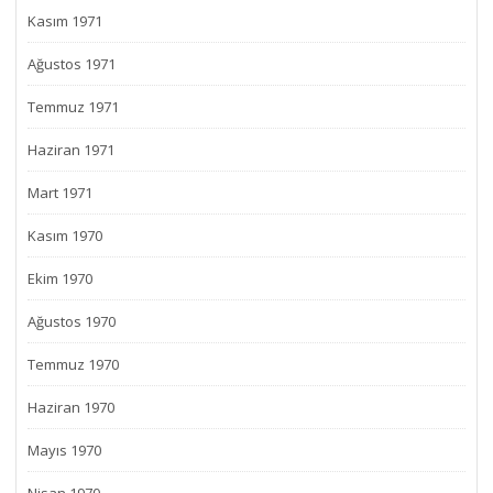
Kasım 1971
Ağustos 1971
Temmuz 1971
Haziran 1971
Mart 1971
Kasım 1970
Ekim 1970
Ağustos 1970
Temmuz 1970
Haziran 1970
Mayıs 1970