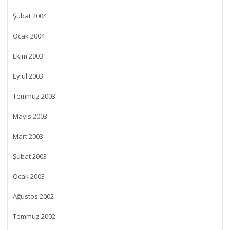
Şubat 2004
Ocak 2004
Ekim 2003
Eylül 2003
Temmuz 2003
Mayıs 2003
Mart 2003
Şubat 2003
Ocak 2003
Ağustos 2002
Temmuz 2002