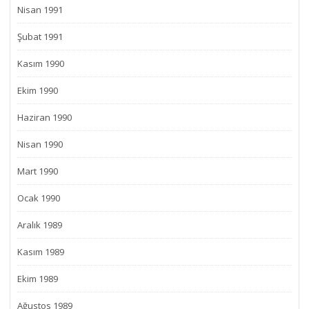
Nisan 1991
Şubat 1991
Kasım 1990
Ekim 1990
Haziran 1990
Nisan 1990
Mart 1990
Ocak 1990
Aralık 1989
Kasım 1989
Ekim 1989
Ağustos 1989