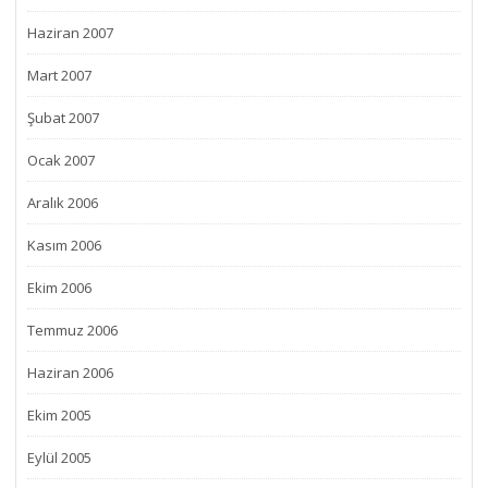
Haziran 2007
Mart 2007
Şubat 2007
Ocak 2007
Aralık 2006
Kasım 2006
Ekim 2006
Temmuz 2006
Haziran 2006
Ekim 2005
Eylül 2005