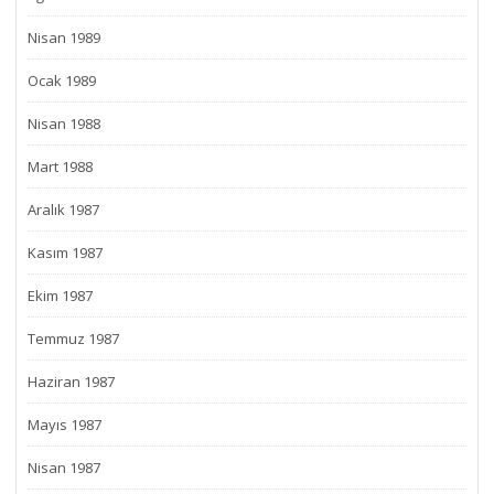
Nisan 1989
Ocak 1989
Nisan 1988
Mart 1988
Aralık 1987
Kasım 1987
Ekim 1987
Temmuz 1987
Haziran 1987
Mayıs 1987
Nisan 1987