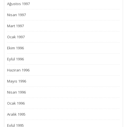
Ağustos 1997
Nisan 1997
Mart 1997
Ocak 1997
Ekim 1996
Eylül 1996
Haziran 1996
Mayıs 1996
Nisan 1996
Ocak 1996
Aralık 1995
Eylül 1995