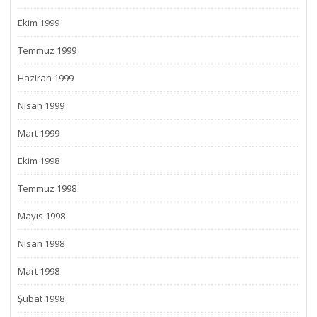
Ekim 1999
Temmuz 1999
Haziran 1999
Nisan 1999
Mart 1999
Ekim 1998
Temmuz 1998
Mayıs 1998
Nisan 1998
Mart 1998
Şubat 1998