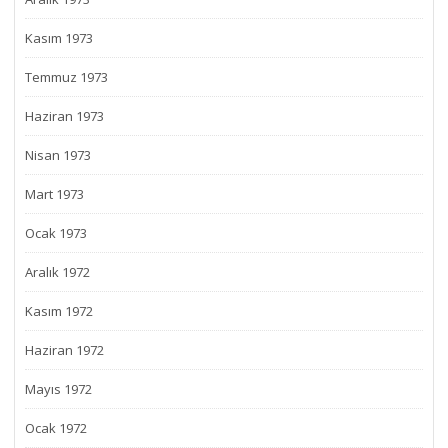
Kasım 1973
Temmuz 1973
Haziran 1973
Nisan 1973
Mart 1973
Ocak 1973
Aralık 1972
Kasım 1972
Haziran 1972
Mayıs 1972
Ocak 1972