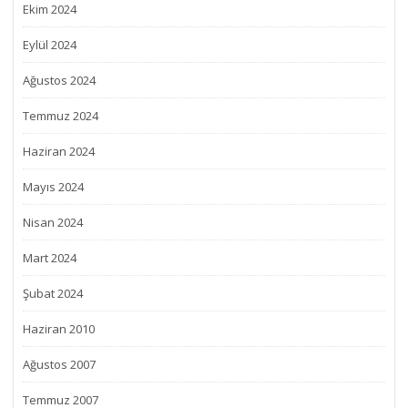
Ekim 2024
Eylül 2024
Ağustos 2024
Temmuz 2024
Haziran 2024
Mayıs 2024
Nisan 2024
Mart 2024
Şubat 2024
Haziran 2010
Ağustos 2007
Temmuz 2007