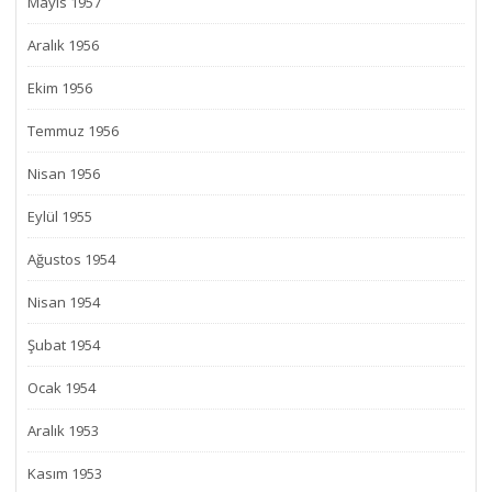
Mayıs 1957
Aralık 1956
Ekim 1956
Temmuz 1956
Nisan 1956
Eylül 1955
Ağustos 1954
Nisan 1954
Şubat 1954
Ocak 1954
Aralık 1953
Kasım 1953