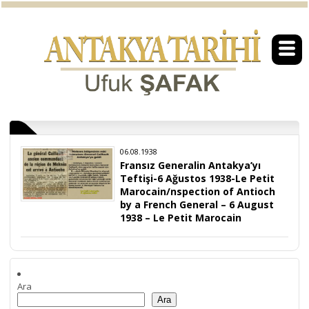
06.08.1938
Fransız Generalin Antakya’yı
Teftişi-6 Ağustos 1938-Le Petit
Marocain/nspection of Antioch
by a French General – 6 August
1938 – Le Petit Marocain
Ara
Ara