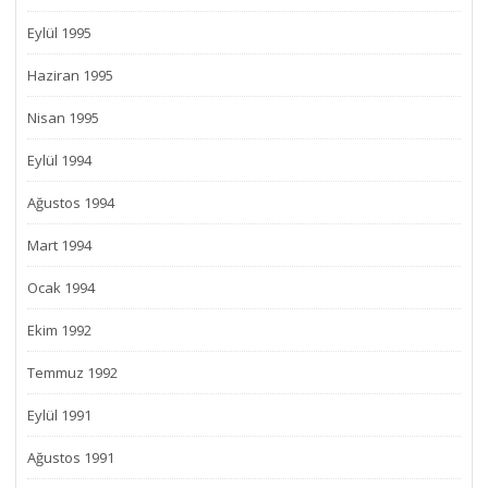
Eylül 1995
Haziran 1995
Nisan 1995
Eylül 1994
Ağustos 1994
Mart 1994
Ocak 1994
Ekim 1992
Temmuz 1992
Eylül 1991
Ağustos 1991