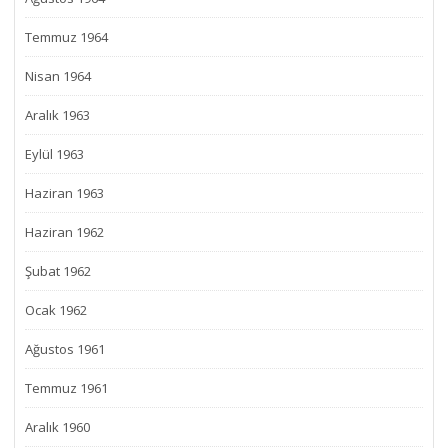
Temmuz 1964
Nisan 1964
Aralık 1963
Eylül 1963
Haziran 1963
Haziran 1962
Şubat 1962
Ocak 1962
Ağustos 1961
Temmuz 1961
Aralık 1960