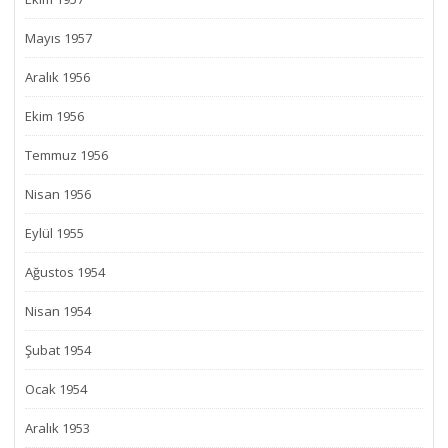
Mayıs 1957
Aralık 1956
Ekim 1956
Temmuz 1956
Nisan 1956
Eylül 1955
Ağustos 1954
Nisan 1954
Şubat 1954
Ocak 1954
Aralık 1953