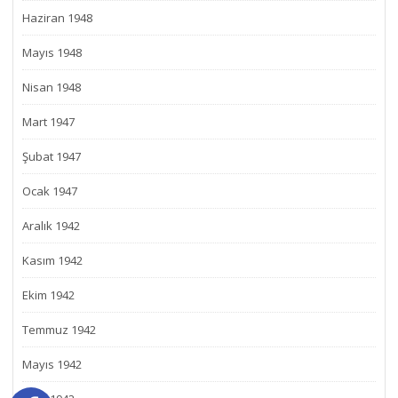
Haziran 1948
Mayıs 1948
Nisan 1948
Mart 1947
Şubat 1947
Ocak 1947
Aralık 1942
Kasım 1942
Ekim 1942
Temmuz 1942
Mayıs 1942