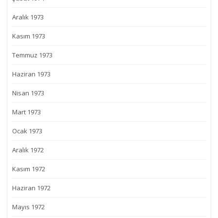
Aralık 1973
Kasım 1973
Temmuz 1973
Haziran 1973
Nisan 1973
Mart 1973
Ocak 1973
Aralık 1972
Kasım 1972
Haziran 1972
Mayıs 1972