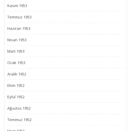
Kasım 1953
Temmuz 1953
Haziran 1953
Nisan 1953
Mart 1953
Ocak 1953
Aralık 1952
Ekim 1952
Eylül 1952
Ağustos 1952
Temmuz 1952