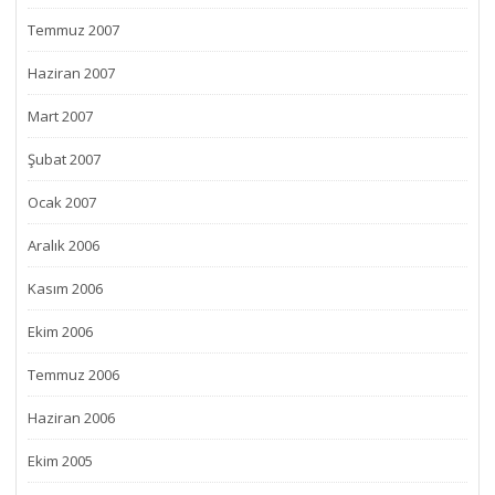
Temmuz 2007
Haziran 2007
Mart 2007
Şubat 2007
Ocak 2007
Aralık 2006
Kasım 2006
Ekim 2006
Temmuz 2006
Haziran 2006
Ekim 2005