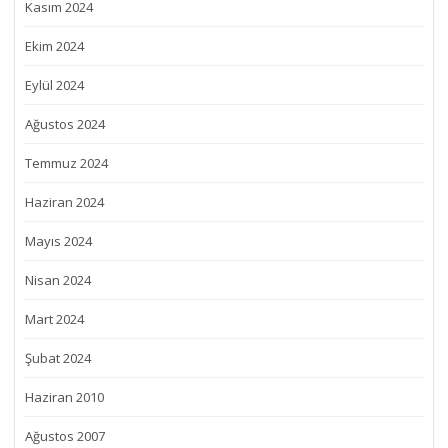
Kasım 2024
Ekim 2024
Eylül 2024
Ağustos 2024
Temmuz 2024
Haziran 2024
Mayıs 2024
Nisan 2024
Mart 2024
Şubat 2024
Haziran 2010
Ağustos 2007