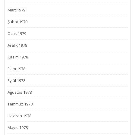
Mart 1979
Şubat 1979
Ocak 1979
Aralık 1978
Kasım 1978
Ekim 1978
Eylül 1978
Ağustos 1978
Temmuz 1978
Haziran 1978
Mayıs 1978