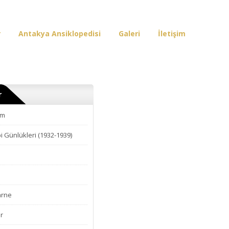
r
Antakya Ansiklopedisi
Galeri
İletişim
r
am
i Günlükleri (1932-1939)
arne
r