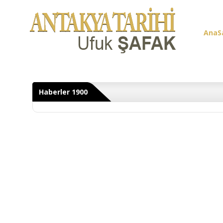
AnaS
Üye G
Haberler 1900