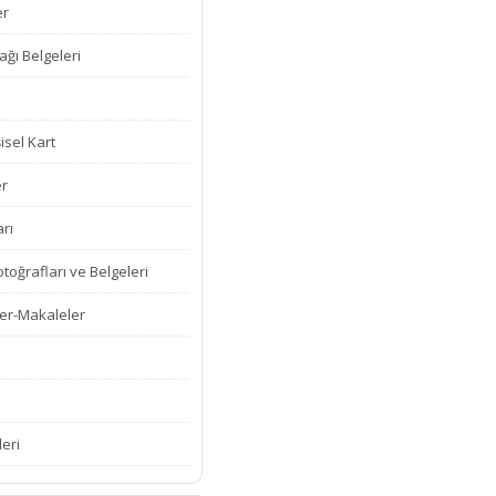
er
ğı Belgeleri
isel Kart
er
rı
oğrafları ve Belgeleri
er-Makaleler
leri