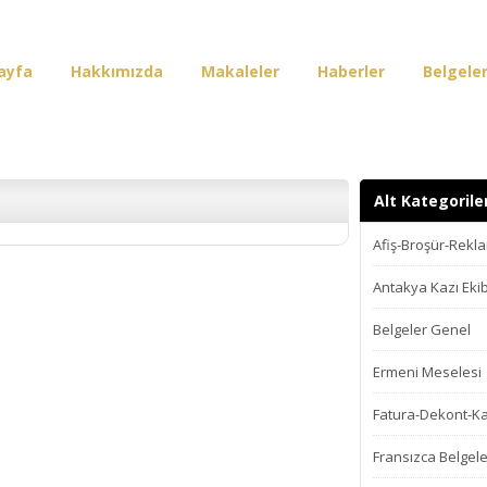
ayfa
Hakkımızda
Makaleler
Haberler
Belgele
irişi
Alt Kategorile
Afiş-Broşür-Rekl
Antakya Kazı Ekib
Belgeler Genel
Ermeni Meselesi
Fatura-Dekont-K
Fransızca Belgele