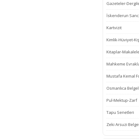
Gazeteler-Dergil
İskenderun Sanca
Kartvizit
Kimlik-Hüviyet-Kiş
Kitaplar-Makalel
Mahkeme Evrakla
Mustafa Kemal Fot
Osmanlıca Belgel
Pul-Mektup-Zarf
Tapu Senetleri
Zeki Arsuzi Belge